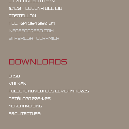
CTRA. ARGELITA S/N
12120 - LUCENA DEL CID
CASTELLÓN
TEL. +34 964 380 011
INFO@FABRESA.COM
@FABRESA_CERAMICA
DOWNLOADS
ERSO
VULKAN
FOLLETO NOVEDADES CEVISAMA 2025
CATÁLOGO 2024/25
MERCHANDISING
ARQUITECTURA