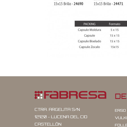
DE
CTRA. ARGELITA S/N
ERSO
12120 - LUCENA DEL CID
VULK
CASTELLÓN
FOLL