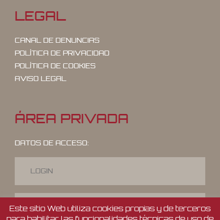
LEGAL
CANAL DE DENUNCIAS
POLÍTICA DE PRIVACIDAD
POLÍTICA DE COOKIES
AVISO LEGAL
ÁREA PRIVADA
DATOS DE ACCESO:
Este sitio Web utiliza cookies propias y de terceros
para habilitar las funcionalidades técnicas de uso de