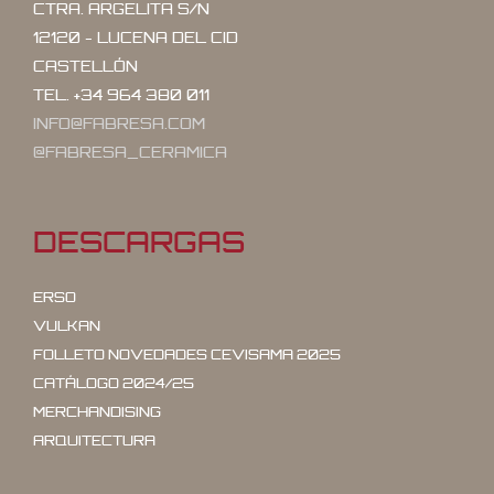
CTRA. ARGELITA S/N
12120 - LUCENA DEL CID
CASTELLÓN
TEL. +34 964 380 011
INFO@FABRESA.COM
@FABRESA_CERAMICA
DESCARGAS
ERSO
VULKAN
FOLLETO NOVEDADES CEVISAMA 2025
CATÁLOGO 2024/25
MERCHANDISING
ARQUITECTURA