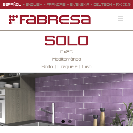
ESPAÑOL
ENGLISH
FRANÇAIS
SVENSKA
DEUTSCH
РУССКИЙ
SOLO
8x25
Mediterráneo
Brillo
Craquele
Liso