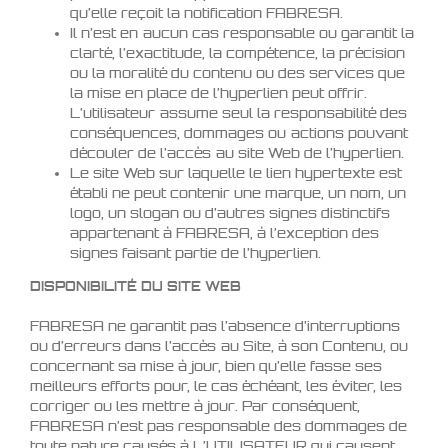
qu’elle reçoit la notification FABRESA.
Il n’est en aucun cas responsable ou garantit la
clarté, l’exactitude, la compétence, la précision
ou la moralité du contenu ou des services que
la mise en place de l’hyperlien peut offrir.
L’utilisateur assume seul la responsabilité des
conséquences, dommages ou actions pouvant
découler de l’accès au site Web de l’hyperlien.
Le site Web sur laquelle le lien hypertexte est
établi ne peut contenir une marque, un nom, un
logo, un slogan ou d’autres signes distinctifs
appartenant à FABRESA, à l’exception des
signes faisant partie de l’hyperlien.
DISPONIBILITÉ DU SITE WEB
FABRESA ne garantit pas l’absence d’interruptions
ou d’erreurs dans l’accès au Site, à son Contenu, ou
concernant sa mise à jour, bien qu’elle fasse ses
meilleurs efforts pour, le cas échéant, les éviter, les
corriger ou les mettre à jour. Par conséquent,
FABRESA n’est pas responsable des dommages de
toute nature causés à L’UTILISATEUR qui causent