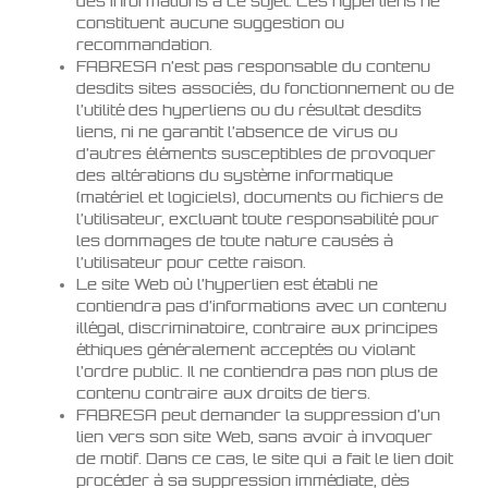
des informations à ce sujet. Ces hyperliens ne
constituent aucune suggestion ou
recommandation.
FABRESA n’est pas responsable du contenu
desdits sites associés, du fonctionnement ou de
l’utilité des hyperliens ou du résultat desdits
liens, ni ne garantit l’absence de virus ou
d’autres éléments susceptibles de provoquer
des altérations du système informatique
(matériel et logiciels), documents ou fichiers de
l’utilisateur, excluant toute responsabilité pour
les dommages de toute nature causés à
l’utilisateur pour cette raison.
Le site Web où l’hyperlien est établi ne
contiendra pas d’informations avec un contenu
illégal, discriminatoire, contraire aux principes
éthiques généralement acceptés ou violant
l’ordre public. Il ne contiendra pas non plus de
contenu contraire aux droits de tiers.
FABRESA peut demander la suppression d’un
lien vers son site Web, sans avoir à invoquer
de motif. Dans ce cas, le site qui a fait le lien doit
procéder à sa suppression immédiate, dès