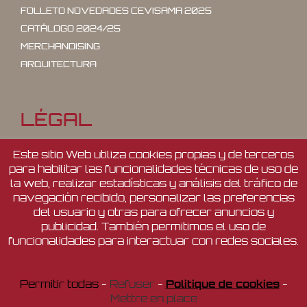
FOLLETO NOVEDADES CEVISAMA 2025
CATÁLOGO 2024/25
MERCHANDISING
ARQUITECTURA
LÉGAL
Este sitio Web utiliza cookies propias y de terceros
CANAL DE RÉCLAMATION
para habilitar las funcionalidades técnicas de uso de
POLITIQUE DE CONFIDENTIALITÉ
la web, realizar estadísticas y análisis del tráfico de
POLITIQUE DE COOKIES
navegación recibido, personalizar las preferencias
MENTIONS LÉGALES
del usuario y otras para ofrecer anuncios y
publicidad. También permitimos el uso de
funcionalidades para interactuar con redes sociales.
Permitir todas
-
Refuser
-
Politique de cookies
-
Copyright 2026 - FABRESA - All rights reserved
Mettre en place