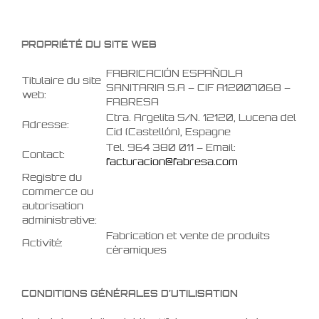
PROPRIÉTÉ DU SITE WEB
FABRICACIÓN ESPAÑOLA
Titulaire du site
SANITARIA S.A – CIF A12007068 –
web:
FABRESA
Ctra. Argelita S/N. 12120, Lucena del
Adresse:
Cid (Castellón), Espagne
Tel. 964 380 011 – Email:
Contact:
facturacion@fabresa.com
Registre du
commerce ou
autorisation
administrative:
Fabrication et vente de produits
Activité:
céramiques
CONDITIONS GÉNÉRALES D’UTILISATION