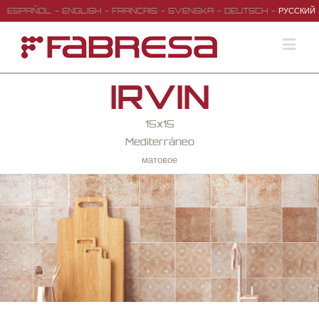
ESPAÑOL
ENGLISH
FRANÇAIS
SVENSKA
DEUTSCH
РУССКИЙ
IRVIN
15x15
Mediterráneo
матовое