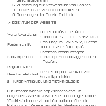
Geschäftspartnern
Zustimmung zur Verwendung von Cookies
Cookies deaktivieren und blockieren
Änderungen der Cookie-Richtlinie
1.- EIGENTUM DER WEBSITE
FABRICACIÓN ESPAÑOLA
Verantwortlicher:
SANITARIA S.A – CIF A12007068
Ctra. Argelita S/N. 12120, Lucena
Postanschrift:
del Cid (Castellón), España
Datenschutzbeauftragter
Kontaktperson:
E-Mail: dpd@consultaygestion.es
– Telefon:
Registerdaten:
Herstellung und Verkauf von
Geschäftstätigkeit:
Keramikprodukten
2.- INFORMATIONEN UND TERMINOLOGIE
Auf unserer Website http://fabresa.com (im
Folgenden «Website») wird eine Technologie namens
“Cookies” eingesetzt, um Informationen über die
Nutzung der Website gemäß den Bestimmungen von