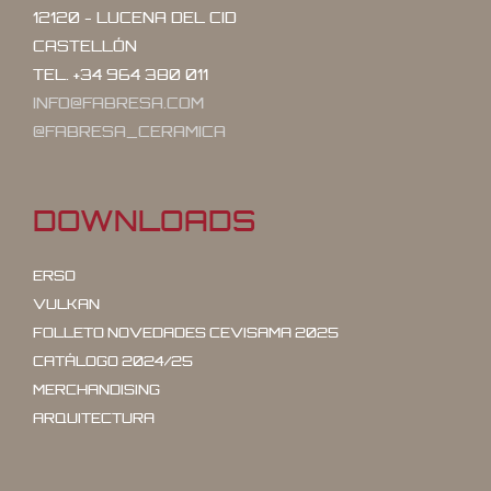
12120 - LUCENA DEL CID
CASTELLÓN
TEL. +34 964 380 011
INFO@FABRESA.COM
@FABRESA_CERAMICA
DOWNLOADS
ERSO
VULKAN
FOLLETO NOVEDADES CEVISAMA 2025
CATÁLOGO 2024/25
MERCHANDISING
ARQUITECTURA