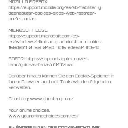
MOZILLA FIREFOX:
https://support.mozilla.org/es/kb/habilitar-y-
deshabilitar-cookies-sitios-web-rastrear-
preferencias
MICROSOFT EDGE:
https://support.microsoft.com/es-
es/windows/eliminar-y-administrar-cookies-
168dab11-0753-043d-7c16-ede5947fc64d
SAFARI: https://support.apple.com/es-
lamr/guide/safari/sfri11471/mac
Darüber hinaus können Sie den Cookie-Speicher in
Ihrem Browser auch mit Tools wie den folgenden
verwalten:
Ghostery: www.ghostery.com/
Your online choices:
www.youronlinechoices.com/es/
8.- ÄNDERUNGEN DER COOKIE-RICHTLINIE